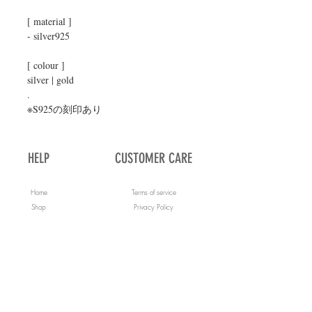
[ material ]
- silver925
[ colour ]
silver | gold
.
※S925の刻印あり
HELP
CUSTOMER CARE
Home
Terms of service
Shop
Privacy Policy
About Us
Specified Commercial Transaction Act
Contact Us
Payment Methods
FAQs
Shipping & Returns
Blog
JOIN US