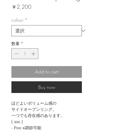
価
￥2,200
格
colour
*
数量
*
Add to cart
Buy now
ほどよいボリューム感の
サイドオープンリング。
一つでも存在感のあります。
[ size ]
- Free ※調節可能