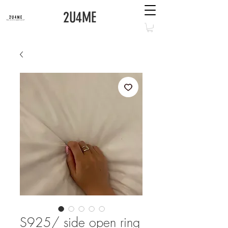
2U4ME
S925/ side open ring