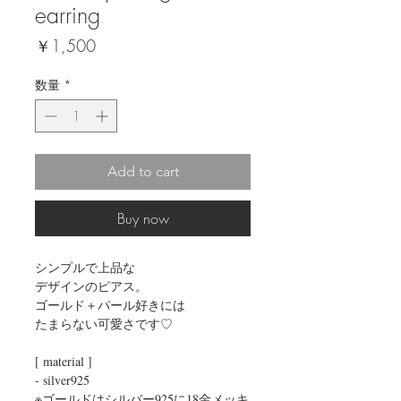
earring
価
￥1,500
格
数量
*
Add to cart
Buy now
シンプルで上品な

デザインのピアス。

ゴールド＋パール好きには

たまらない可愛さです♡

[ material ]

- silver925

※ゴールドはシルバー925に18金メッキ