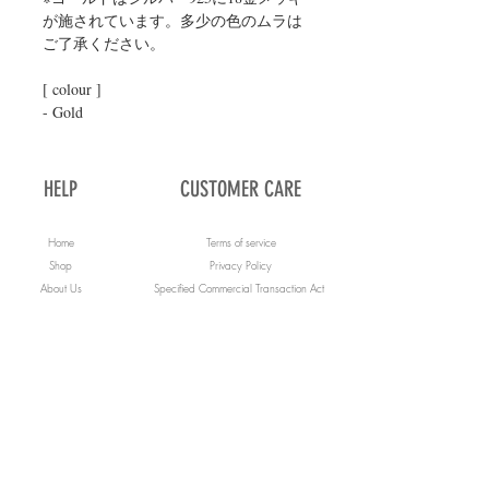
が施されています。多少の色のムラは
ご了承ください。

[ colour ]

- Gold
HELP
CUSTOMER CARE
Home
Terms of service
Shop
Privacy Policy
About Us
Specified Commercial Transaction Act
Contact Us
Payment Methods
FAQs
Shipping & Returns
Blog
JOIN US